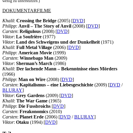
wenig zu unterstützen.)
DOKUMENTARFILME
Khalil
:
Crossing the Bridge
(2005) [
DVD
]
Philipp
:
Anvil – The Story of Anvil
(2008) [
DVD
]
Carsten
:
Religulous
(2008)
[
DVD
]
Viktor
:
La Soufrière
(1977)
Viktor
:
Land des Schweigens und der Dunkelheit
(1971)
Khalil
:
Full Metal Village
(2006)
[
DVD
]
Philipp
:
American Movie
(1999)
Carsten
:
Winnebago Man
(2009)
Viktor
:
Sherman’s March
(1986)
Khalil
:
Der lachende Mann – Bekenntnisse eines Mörders
(1966)
Philipp
:
Man on Wire
(2008)
[
DVD
]
Carsten
:
Kapitalismus – eine Liebesgeschichte
(2009)
[
DVD
/
BLURAY
]
Viktor
:
Grey Gardens
(2009)
[
DVD
]
Khalil
:
The War Game
(1965)
Philipp
:
Die Fussbroichs
[
DVD
]
Carsten
:
Freakonomics
(2010)
Carsten
:
Planet Erde
(2006)
[
DVD
/
BLURAY
]
Viktor
:
Otaku
(1994)
[
DVD
]