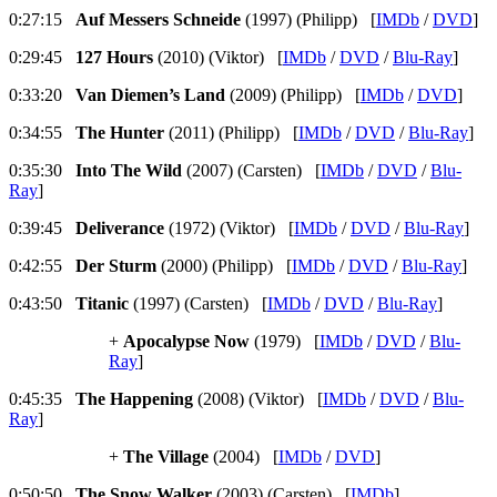
0:27:15
Auf Messers Schneide
(1997) (Philipp) [
IMDb
/
DVD
]
0:29:45
127 Hours
(2010) (Viktor) [
IMDb
/
DVD
/
Blu-Ray
]
0:33:20
Van Diemen’s Land
(2009) (Philipp) [
IMDb
/
DVD
]
0:34:55
The Hunter
(2011) (Philipp) [
IMDb
/
DVD
/
Blu-Ray
]
0:35:30
Into The Wild
(2007) (Carsten) [
IMDb
/
DVD
/
Blu-
Ray
]
0:39:45
Deliverance
(1972) (Viktor) [
IMDb
/
DVD
/
Blu-Ray
]
0:42:55
Der Sturm
(2000) (Philipp) [
IMDb
/
DVD
/
Blu-Ray
]
0:43:50
Titanic
(1997) (Carsten) [
IMDb
/
DVD
/
Blu-Ray
]
+
Apocalypse Now
(1979) [
IMDb
/
DVD
/
Blu-
Ray
]
0:45:35
The Happening
(2008) (Viktor) [
IMDb
/
DVD
/
Blu-
Ray
]
+
The Village
(2004) [
IMDb
/
DVD
]
0:50:50
The Snow Walker
(2003) (Carsten) [
IMDb
]