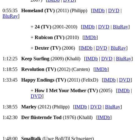
0:55:35
Homeland (TV)
(2011) (Philipp) [
IMDb
|
DVD
|
BluRay
]
+
24 (TV)
(2001-2010) [
IMDb
|
DVD
|
BluRay
]
+
Rubicon (TV)
(2010) [
IMDb
]
+
Dexter (TV)
(2006) [
IMDb
|
DVD
|
BluRay
]
1:12:25
Keep Surfing
(2009) (Khalil) [
IMDb
|
DVD
|
BluRay
]
1:18:55
Revolution (TV)
(2012) (Carsten) [
IMDb
]
1:33:45
Happy Endings (TV)
(2011) (FelixD) [
IMDb
|
DVD
]
+
How I Met Your Mother (TV)
(2005) [
IMDb
|
DVD
]
1:38:55
Marley
(2012) (Philipp) [
IMDb
|
DVD
|
BluRay
]
1:42:30
Der flüsternde Tod
(1976) (Khalil) [
IMDb
]
1:48:00
Smalltalk
(Uwe Boll/Til Schweiger)