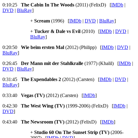
0:10:25
The Cabin In The Woods
(2011) (FelixD) [
IMDb
|
DVD
|
BluRay
]
+
Scream
(1996) [
IMDb
|
DVD
|
BluRay
]
+
Tucker & Dale vs Evil
(2010) [
IMDb
|
DVD
|
BluRay
]
0:20:50
Wie beim ersten Mal
(2012) (Philipp) [
IMDb
|
DVD
|
BluRay
]
0:26:45
Der Mann mit der Stahlkralle
(1977) (Khalil) [
IMDb
|
DVD
|
BluRay
]
0:31:45
The Expendables 2
(2012) (Carsten) [
IMDb
|
DVD
|
BluRay
]
0:33:40
Vegas (TV)
(2012) (Carsten) [
IMDb
]
0:42:30
The West Wing (TV)
(1999-2006) (FelixD) [
IMDb
|
DVD
]
0:43:40
The Newsroom (TV)
(2012) (FelixD) [
IMDb
]
+
Studio 60 On The Sunset Strip (TV)
(2006-
2007) [
IMDb
|
DVD
]