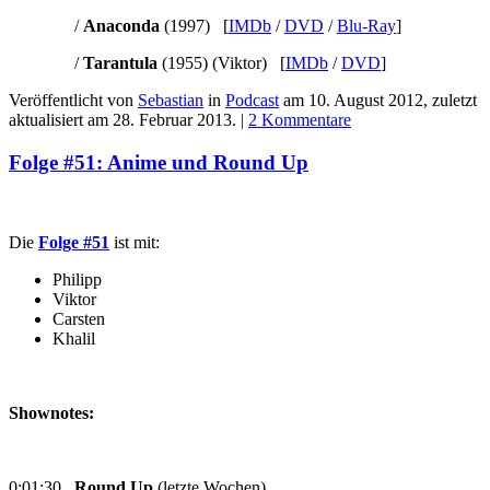
/
Anaconda
(1997) [
IMDb
/
DVD
/
Blu-Ray
]
/
Tarantula
(1955) (Viktor) [
IMDb
/
DVD
]
Veröffentlicht von
Sebastian
in
Podcast
am
10. August 2012
, zuletzt
aktualisiert am
28. Februar 2013
. |
2 Kommentare
Folge #51: Anime und Round Up
Die
Folge #51
ist mit:
Philipp
Viktor
Carsten
Khalil
Shownotes:
0:01:30
Round Up
(letzte Wochen)