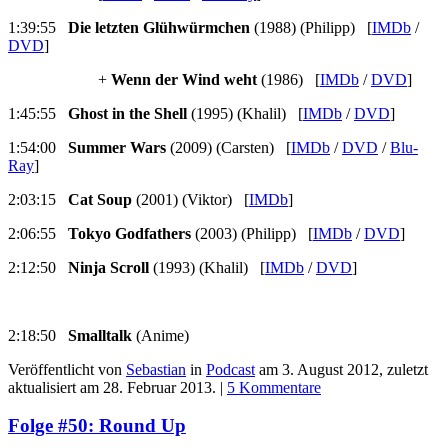
1:39:55
Die letzten Glühwürmchen
(1988) (Philipp) [
IMDb
/
DVD
]
+
Wenn der Wind weht
(1986) [
IMDb
/
DVD
]
1:45:55
Ghost in the Shell
(1995) (Khalil) [
IMDb
/
DVD
]
1:54:00
Summer Wars
(2009) (Carsten) [
IMDb
/
DVD
/
Blu-
Ray
]
2:03:15
Cat Soup
(2001) (Viktor) [
IMDb
]
2:06:55
Tokyo Godfathers
(2003) (Philipp) [
IMDb
/
DVD
]
2:12:50
Ninja Scroll
(1993) (Khalil) [
IMDb
/
DVD
]
2:18:50
Smalltalk
(Anime)
Veröffentlicht von
Sebastian
in
Podcast
am
3. August 2012
, zuletzt
aktualisiert am
28. Februar 2013
. |
5 Kommentare
Folge #50: Round Up