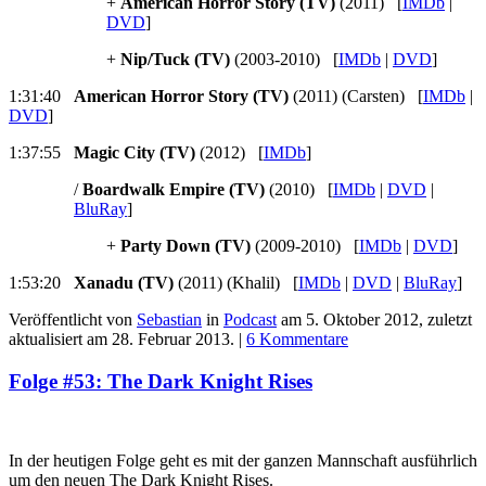
+
American Horror Story (TV)
(2011) [
IMDb
|
DVD
]
+
Nip/Tuck (TV)
(2003-2010) [
IMDb
|
DVD
]
1:31:40
American Horror Story (TV)
(2011) (Carsten) [
IMDb
|
DVD
]
1:37:55
Magic City (TV)
(2012) [
IMDb
]
/
Boardwalk Empire (TV)
(2010) [
IMDb
|
DVD
|
BluRay
]
+
Party Down (TV)
(2009-2010) [
IMDb
|
DVD
]
1:53:20
Xanadu (TV)
(2011) (Khalil) [
IMDb
|
DVD
|
BluRay
]
Veröffentlicht von
Sebastian
in
Podcast
am
5. Oktober 2012
, zuletzt
aktualisiert am
28. Februar 2013
. |
6 Kommentare
Folge #53: The Dark Knight Rises
In der heutigen Folge geht es mit der ganzen Mannschaft ausführlich
um den neuen The Dark Knight Rises.