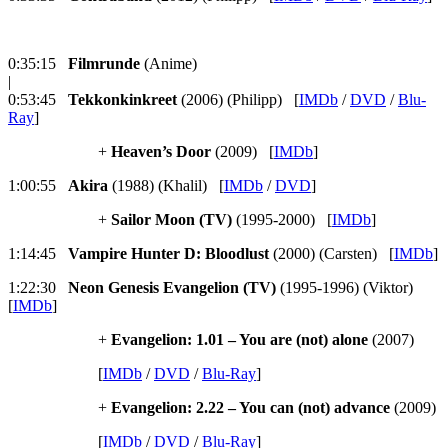
0:35:15
Filmrunde
(Anime)
|
0:53:45
Tekkonkinkreet
(2006) (Philipp) [
IMDb
/
DVD
/
Blu-
Ray
]
+
Heaven’s Door
(2009) [
IMDb
]
1:00:55
Akira
(1988) (Khalil) [
IMDb
/
DVD
]
+
Sailor Moon (TV)
(1995-2000) [
IMDb
]
1:14:45
Vampire Hunter D: Bloodlust
(2000) (Carsten) [
IMDb
]
1:22:30
Neon Genesis Evangelion (TV)
(1995-1996) (Viktor)
[
IMDb
]
+
Evangelion: 1.01 – You are (not) alone
(2007)
[
IMDb
/
DVD
/
Blu-Ray
]
+
Evangelion: 2.22 – You can (not) advance
(2009)
[
IMDb
/
DVD
/
Blu-Ray
]