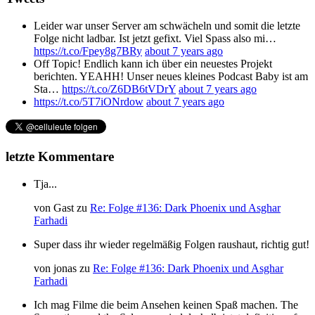
Leider war unser Server am schwächeln und somit die letzte
Folge nicht ladbar. Ist jetzt gefixt. Viel Spass also mi…
https://t.co/Fpey8g7BRy
about 7 years ago
Off Topic! Endlich kann ich über ein neuestes Projekt
berichten. YEAHH! Unser neues kleines Podcast Baby ist am
Sta…
https://t.co/Z6DB6tVDrY
about 7 years ago
https://t.co/5T7iONrdow
about 7 years ago
letzte Kommentare
Tja...
von
Gast
zu
Re: Folge #136: Dark Phoenix und Asghar
Farhadi
Super dass ihr wieder regelmäßig Folgen raushaut, richtig gut!
von
jonas
zu
Re: Folge #136: Dark Phoenix und Asghar
Farhadi
Ich mag Filme die beim Ansehen keinen Spaß machen. The