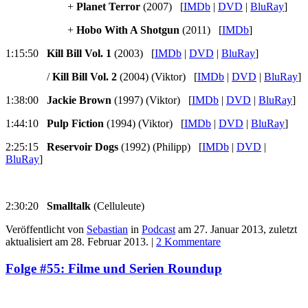
+
Planet Terror
(2007) [
IMDb
|
DVD
|
BluRay
]
+
Hobo With A Shotgun
(2011) [
IMDb
]
1:15:50
Kill Bill Vol. 1
(2003) [
IMDb
|
DVD
|
BluRay
]
/
Kill Bill Vol. 2
(2004) (Viktor) [
IMDb
|
DVD
|
BluRay
]
1:38:00
Jackie Brown
(1997) (Viktor) [
IMDb
|
DVD
|
BluRay
]
1:44:10
Pulp Fiction
(1994) (Viktor) [
IMDb
|
DVD
|
BluRay
]
2:25:15
Reservoir Dogs
(1992) (Philipp) [
IMDb
|
DVD
|
BluRay
]
2:30:20
Smalltalk
(Celluleute)
Veröffentlicht von
Sebastian
in
Podcast
am
27. Januar 2013
, zuletzt
aktualisiert am
28. Februar 2013
. |
2 Kommentare
Folge #55: Filme und Serien Roundup