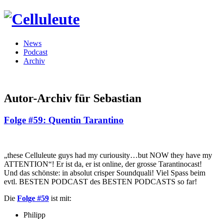
News
Podcast
Archiv
Autor-Archiv für Sebastian
Folge #59: Quentin Tarantino
„these Celluleute guys had my curiousity…but NOW they have my
ATTENTION“! Er ist da, er ist online, der grosse Tarantinocast!
Und das schönste: in absolut crisper Soundquali! Viel Spass beim
evtl. BESTEN PODCAST des BESTEN PODCASTS so far!
Die
Folge #59
ist mit:
Philipp