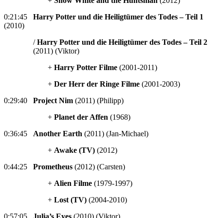
+
Snow White and the Huntsman
(2012)
0:21:45
Harry Potter und die Heiligtümer des Todes – Teil 1
(2010)
/
Harry Potter und die Heiligtümer des Todes – Teil 2
(2011) (Viktor)
+
Harry Potter Filme
(2001-2011)
+
Der Herr der Ringe Filme
(2001-2003)
0:29:40
Project Nim
(2011) (Philipp)
+
Planet der Affen
(1968)
0:36:45
Another Earth
(2011) (Jan-Michael)
+
Awake (TV)
(2012)
0:44:25
Prometheus
(2012) (Carsten)
+
Alien Filme
(1979-1997)
+
Lost (TV)
(2004-2010)
0:57:05
Julia’s Eyes
(2010) (Viktor)