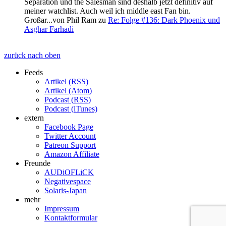
Separation und the Salesman sind deshalb jetzt definitiv auf
meiner watchlist. Auch weil ich middle east Fan bin.
Großar...
von
Phil Ram
zu
Re: Folge #136: Dark Phoenix und
Asghar Farhadi
zurück nach oben
Feeds
Artikel (RSS)
Artikel (Atom)
Podcast (RSS)
Podcast (iTunes)
extern
Facebook Page
Twitter Account
Patreon Support
Amazon Affiliate
Freunde
AUDiOFLiCK
Negativespace
Solaris-Japan
mehr
Impressum
Kontaktformular