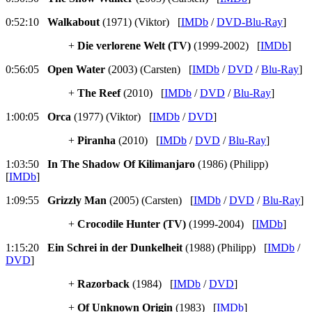
0:52:10
Walkabout
(1971) (Viktor) [
IMDb
/
DVD-Blu-Ray
]
+
Die verlorene Welt (TV)
(1999-2002) [
IMDb
]
0:56:05
Open Water
(2003) (Carsten) [
IMDb
/
DVD
/
Blu-Ray
]
+
The Reef
(2010) [
IMDb
/
DVD
/
Blu-Ray
]
1:00:05
Orca
(1977) (Viktor) [
IMDb
/
DVD
]
+
Piranha
(2010) [
IMDb
/
DVD
/
Blu-Ray
]
1:03:50
In The Shadow Of Kilimanjaro
(1986) (Philipp)
[
IMDb
]
1:09:55
Grizzly Man
(2005) (Carsten) [
IMDb
/
DVD
/
Blu-Ray
]
+
Crocodile Hunter (TV)
(1999-2004) [
IMDb
]
1:15:20
Ein Schrei in der Dunkelheit
(1988) (Philipp) [
IMDb
/
DVD
]
+
Razorback
(1984) [
IMDb
/
DVD
]
+
Of Unknown Origin
(1983) [
IMDb
]