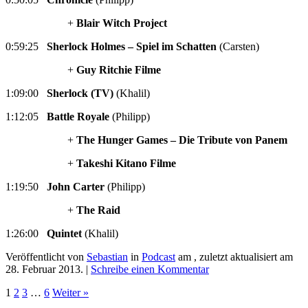
+
Blair Witch Project
0:59:25
Sherlock Holmes – Spiel im Schatten
(Carsten)
+
Guy Ritchie Filme
1:09:00
Sherlock (TV)
(Khalil)
1:12:05
Battle Royale
(Philipp)
+
The Hunger Games – Die Tribute von Panem
+
Takeshi Kitano Filme
1:19:50
John Carter
(Philipp)
+
The Raid
1:26:00
Quintet
(Khalil)
Veröffentlicht von
Sebastian
in
Podcast
am
, zuletzt aktualisiert am
28. Februar 2013
. |
Schreibe einen Kommentar
1
2
3
…
6
Weiter »