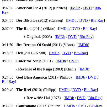
|
0:02:30
American Pie 4
(2012) (Carsten) [
IMDb
/
DVD
/
Blu-
Ray
]
0:04:55
Der Diktator
(2012) (Carsten) [
IMDb
/
DVD
/
Blu-Ray
]
0:07:00
The Raid
(2011) (Viktor) [
IMDb
/
DVD
/
Blu-Ray
]
+
Ong-bak
(2003) [
IMDb
/
DVD
/
Blu-Ray
]
0:11:50
Jiro Dreams Of Sushi
(2011) (Viktor) [
IMDb
]
0:15:05
Hell
(2011) (Khalil) [
IMDb
/
DVD
/
Blu-Ray
]
0:19:55
Enter the Ninja
(1981) [
IMDb
/
DVD
]
/
Revenge of the Ninja
(1983) (Khalil) [
IMDb
]
0:27:05
God Bless America
(2011) (Philipp) [
IMDb
/
DVD
/
Blu-Ray
]
0:29:40
The Reef
(2010) (Philipp) [
IMDb
/
DVD
/
Blu-Ray
]
+
Der weiße Hai
(1975) [
IMDb
/
DVD
/
Blu-Ray
]
0:33:35
Contraband
(2012) (Philipp) [
IMDb
/
DVD
/
Blu-Ray
]