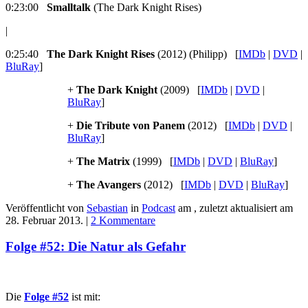
0:23:00
Smalltalk
(The Dark Knight Rises)
|
0:25:40
The Dark Knight Rises
(2012) (Philipp) [
IMDb
|
DVD
|
BluRay
]
+
The Dark Knight
(2009) [
IMDb
|
DVD
|
BluRay
]
+
Die Tribute von Panem
(2012) [
IMDb
|
DVD
|
BluRay
]
+
The Matrix
(1999) [
IMDb
|
DVD
|
BluRay
]
+
The Avangers
(2012) [
IMDb
|
DVD
|
BluRay
]
Veröffentlicht von
Sebastian
in
Podcast
am
, zuletzt aktualisiert am
28. Februar 2013
. |
2 Kommentare
Folge #52: Die Natur als Gefahr
Die
Folge #52
ist mit: