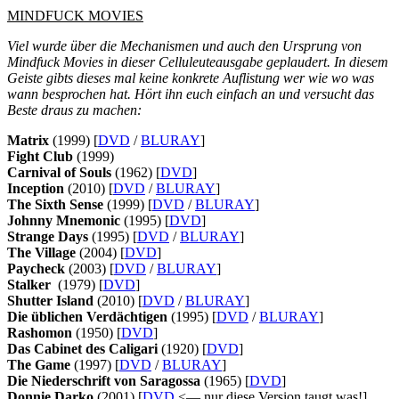
MINDFUCK MOVIES
Viel wurde über die Mechanismen und auch den Ursprung von
Mindfuck Movies in dieser Celluleuteausgabe geplaudert. In diesem
Geiste gibts dieses mal keine konkrete Auflistung wer wie wo was
wann besprochen hat. Hört ihn euch einfach an und versucht das
Beste draus zu machen:
Matrix
(1999) [
DVD
/
BLURAY
]
Fight Club
(1999)
Carnival of Souls
(1962) [
DVD
]
Inception
(2010) [
DVD
/
BLURAY
]
The Sixth Sense
(1999) [
DVD
/
BLURAY
]
Johnny Mnemonic
(1995) [
DVD
]
Strange Days
(1995) [
DVD
/
BLURAY
]
The Village
(2004) [
DVD
]
Paycheck
(2003) [
DVD
/
BLURAY
]
Stalker
(1979) [
DVD
]
Shutter Island
(2010) [
DVD
/
BLURAY
]
Die üblichen Verdächtigen
(1995) [
DVD
/
BLURAY
]
Rashomon
(1950) [
DVD
]
Das Cabinet des Caligari
(1920) [
DVD
]
The Game
(1997) [
DVD
/
BLURAY
]
Die Niederschrift von Saragossa
(1965) [
DVD
]
Donnie Darko
(2001) [
DVD
<— nur diese Version taugt was!]