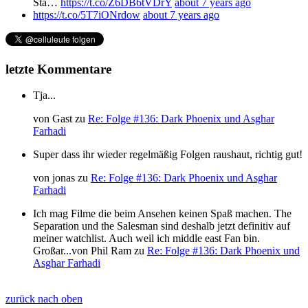
Sta…
https://t.co/Z6DB6tVDrY
about 7 years ago
https://t.co/5T7iONrdow
about 7 years ago
letzte Kommentare
Tja...
von
Gast
zu
Re: Folge #136: Dark Phoenix und Asghar
Farhadi
Super dass ihr wieder regelmäßig Folgen raushaut, richtig gut!
von
jonas
zu
Re: Folge #136: Dark Phoenix und Asghar
Farhadi
Ich mag Filme die beim Ansehen keinen Spaß machen. The
Separation und the Salesman sind deshalb jetzt definitiv auf
meiner watchlist. Auch weil ich middle east Fan bin.
Großar...
von
Phil Ram
zu
Re: Folge #136: Dark Phoenix und
Asghar Farhadi
zurück nach oben