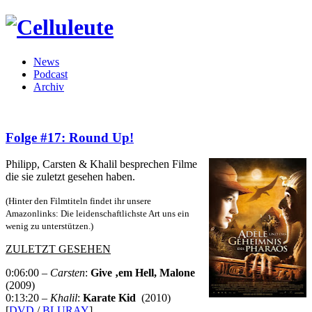
News
Podcast
Archiv
Folge #17: Round Up!
Philipp, Carsten & Khalil besprechen Filme
die sie zuletzt gesehen haben.
(Hinter den Filmtiteln findet ihr unsere
Amazonlinks: Die leidenschaftlichste Art uns ein
wenig zu unterstützen.)
ZULETZT GESEHEN
0:06:00
– Carsten
:
Give ‚em Hell, Malone
(2009)
0:13:20
– Khalil
:
Karate Kid
(2010)
[
DVD
/
BLURAY
]