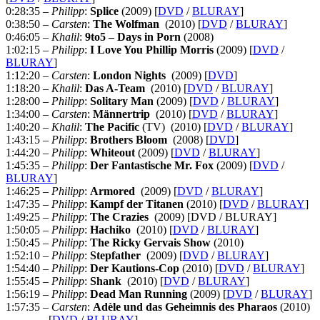
0:28:35
– Philipp
:
Splice
(2009) [
DVD
/
BLURAY
]
0:38:50
– Carsten
:
The Wolfman
(2010) [
DVD
/
BLURAY
]
0:46:05
– Khalil
:
9to5 – Days in Porn
(2008)
1:02:15
– Philipp
:
I Love You Phillip Morris
(2009) [
DVD
/
BLURAY
]
1:12:20
– Carsten
:
London Nights
(2009) [
DVD
]
1:18:20
– Khalil
:
Das A-Team
(2010) [
DVD
/
BLURAY
]
1:28:00
– Philipp
:
Solitary Man
(2009) [
DVD
/
BLURAY
]
1:34:00
– Carsten
:
Männertrip
(2010) [
DVD
/
BLURAY
]
1:40:20
– Khalil
:
The Pacific
(TV) (2010) [
DVD
/
BLURAY
]
1:43:15
– Philipp
:
Brothers
Bloom
(2008) [
DVD
]
1:44:20
– Philipp
:
Whiteout
(2009) [
DVD
/
BLURAY
]
1:45:35
– Philipp
:
Der Fantastische Mr. Fox
(2009) [
DVD
/
BLURAY
]
1:46:25
– Philipp
:
Armored
(2009) [
DVD
/
BLURAY
]
1:47:35
– Philipp
:
Kampf der Titanen
(2010) [
DVD
/
BLURAY
]
1:49:25
– Philipp
:
The Crazies
(2009) [DVD / BLURAY]
1:50:05
– Philipp
:
Hachiko
(2010) [
DVD
/
BLURAY
]
1:50:45
– Philipp
:
The Ricky Gervais Show
(2010)
1:52:10
– Philipp
:
Stepfather
(2009) [
DVD
/
BLURAY
]
1:54:40
– Philipp
:
Der Kautions-Cop
(2010) [
DVD
/
BLURAY
]
1:55:45
– Philipp
:
Shank
(2010) [
DVD
/
BLURAY
]
1:56:19
– Philipp
:
Dead Man Running
(2009) [
DVD
/
BLURAY
]
1:57:35
– Carsten
:
Adèle und das Geheimnis des Pharaos
(2010)
[
DVD
/
BLURAY
]