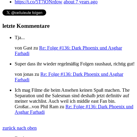
https://t.co/5T7iONrdow
about 7 years ago
letzte Kommentare
Tja...
von
Gast
zu
Re: Folge #136: Dark Phoenix und Asghar
Farhadi
Super dass ihr wieder regelmäßig Folgen raushaut, richtig gut!
von
jonas
zu
Re: Folge #136: Dark Phoenix und Asghar
Farhadi
Ich mag Filme die beim Ansehen keinen Spaß machen. The
Separation und the Salesman sind deshalb jetzt definitiv auf
meiner watchlist. Auch weil ich middle east Fan bin.
Großar...
von
Phil Ram
zu
Re: Folge #136: Dark Phoenix und
Asghar Farhadi
zurück nach oben