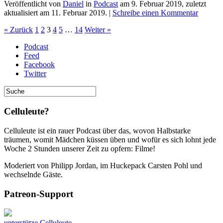
Veröffentlicht von
Daniel
in
Podcast
am
9. Februar 2019
, zuletzt
aktualisiert am
11. Februar 2019
. |
Schreibe einen Kommentar
« Zurück
1
2
3
4
5
…
14
Weiter »
Podcast
Feed
Facebook
Twitter
Celluleute?
Celluleute ist ein rauer Podcast über das, wovon Halbstarke
träumen, womit Mädchen küssen üben und wofür es sich lohnt jede
Woche 2 Stunden unserer Zeit zu opfern: Filme!
Moderiert von Philipp Jordan, im Huckepack Carsten Pohl und
wechselnde Gäste.
Patreon-Support
unterstütze Celluleute