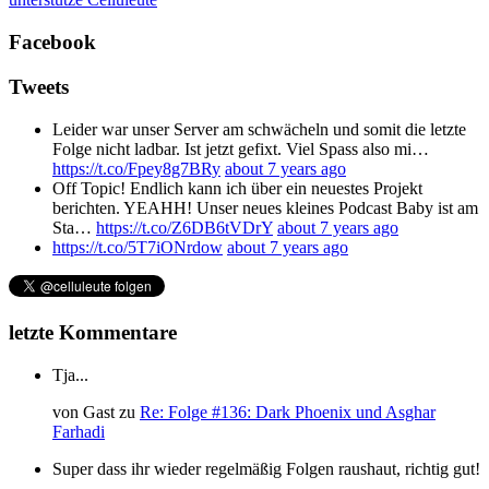
Facebook
Tweets
Leider war unser Server am schwächeln und somit die letzte
Folge nicht ladbar. Ist jetzt gefixt. Viel Spass also mi…
https://t.co/Fpey8g7BRy
about 7 years ago
Off Topic! Endlich kann ich über ein neuestes Projekt
berichten. YEAHH! Unser neues kleines Podcast Baby ist am
Sta…
https://t.co/Z6DB6tVDrY
about 7 years ago
https://t.co/5T7iONrdow
about 7 years ago
letzte Kommentare
Tja...
von
Gast
zu
Re: Folge #136: Dark Phoenix und Asghar
Farhadi
Super dass ihr wieder regelmäßig Folgen raushaut, richtig gut!