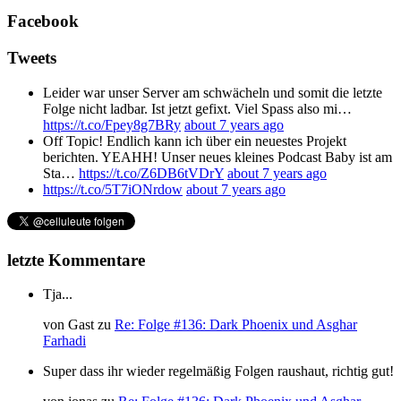
Facebook
Tweets
Leider war unser Server am schwächeln und somit die letzte
Folge nicht ladbar. Ist jetzt gefixt. Viel Spass also mi…
https://t.co/Fpey8g7BRy
about 7 years ago
Off Topic! Endlich kann ich über ein neuestes Projekt
berichten. YEAHH! Unser neues kleines Podcast Baby ist am
Sta…
https://t.co/Z6DB6tVDrY
about 7 years ago
https://t.co/5T7iONrdow
about 7 years ago
letzte Kommentare
Tja...
von
Gast
zu
Re: Folge #136: Dark Phoenix und Asghar
Farhadi
Super dass ihr wieder regelmäßig Folgen raushaut, richtig gut!