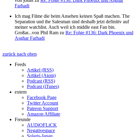
von
jonas
zu
Re: Folge #136: Dark Phoenix und Asghar
Farhadi
Ich mag Filme die beim Ansehen keinen Spaß machen. The
Separation und the Salesman sind deshalb jetzt definitiv auf
meiner watchlist. Auch weil ich middle east Fan bin.
Großar...
von
Phil Ram
zu
Re: Folge #136: Dark Phoenix und
Asghar Farhadi
zurück nach oben
Feeds
Artikel (RSS)
Artikel (Atom)
Podcast (RSS)
Podcast (iTunes)
extern
Facebook Page
Twitter Account
Patreon Support
Amazon Affiliate
Freunde
AUDiOFLiCK
Negativespace
Solaris-Japan