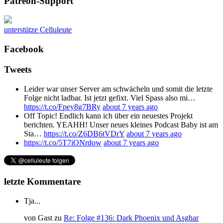
Patreon-Support
unterstütze Celluleute
Facebook
Tweets
Leider war unser Server am schwächeln und somit die letzte
Folge nicht ladbar. Ist jetzt gefixt. Viel Spass also mi…
https://t.co/Fpey8g7BRy
about 7 years ago
Off Topic! Endlich kann ich über ein neuestes Projekt
berichten. YEAHH! Unser neues kleines Podcast Baby ist am
Sta…
https://t.co/Z6DB6tVDrY
about 7 years ago
https://t.co/5T7iONrdow
about 7 years ago
letzte Kommentare
Tja...
von
Gast
zu
Re: Folge #136: Dark Phoenix und Asghar