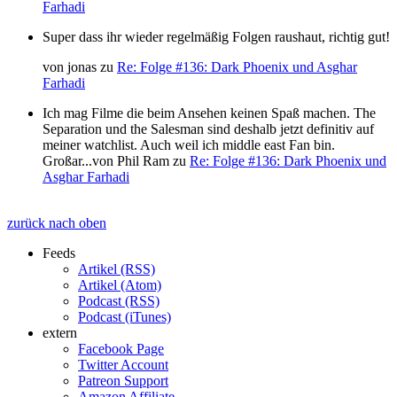
Farhadi
Super dass ihr wieder regelmäßig Folgen raushaut, richtig gut!
von
jonas
zu
Re: Folge #136: Dark Phoenix und Asghar
Farhadi
Ich mag Filme die beim Ansehen keinen Spaß machen. The
Separation und the Salesman sind deshalb jetzt definitiv auf
meiner watchlist. Auch weil ich middle east Fan bin.
Großar...
von
Phil Ram
zu
Re: Folge #136: Dark Phoenix und
Asghar Farhadi
zurück nach oben
Feeds
Artikel (RSS)
Artikel (Atom)
Podcast (RSS)
Podcast (iTunes)
extern
Facebook Page
Twitter Account
Patreon Support
Amazon Affiliate