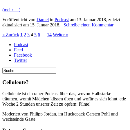
(mehr …)
Veröffentlicht von
Daniel
in
Podcast
am
13. Januar 2018
, zuletzt
aktualisiert am
15. Januar 2018
. |
Schreibe einen Kommentar
« Zurück
1
2
3
4
5
6
…
14
Weiter »
Podcast
Feed
Facebook
Twitter
Celluleute?
Celluleute ist ein rauer Podcast über das, wovon Halbstarke
träumen, womit Mädchen küssen üben und wofür es sich lohnt jede
Woche 2 Stunden unserer Zeit zu opfern: Filme!
Moderiert von Philipp Jordan, im Huckepack Carsten Pohl und
wechselnde Gäste.