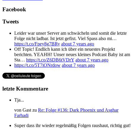
Facebook
Tweets
Leider war unser Server am schwächeln und somit die letzte
Folge nicht ladbar. Ist jetzt gefixt. Viel Spass also mi…
https://t.co/Fpey8g7BRy
about 7 years ago
Off Topic! Endlich kann ich über ein neuestes Projekt
berichten. YEAHH! Unser neues kleines Podcast Baby ist am
Sta…
https://t.co/Z6DB6tVDrY
about 7 years ago
https://t.co/5T7iONrdow
about 7 years ago
letzte Kommentare
Tja...
von
Gast
zu
Re: Folge #136: Dark Phoenix und Asghar
Farhadi
Super dass ihr wieder regelmäßig Folgen raushaut, richtig gut!