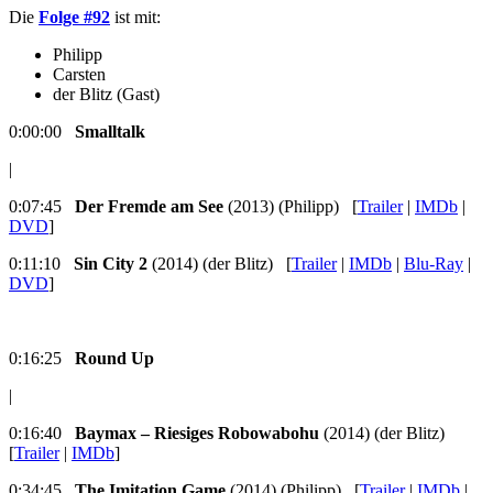
Die
Folge #92
ist mit:
Philipp
Carsten
der Blitz (Gast)
0:00:00
Smalltalk
|
0:07:45
Der Fremde am See
(2013) (Philipp) [
Trailer
|
IMDb
|
DVD
]
0:11:10
Sin City 2
(2014) (der Blitz) [
Trailer
|
IMDb
|
Blu-Ray
|
DVD
]
0:16:25
Round Up
|
0:16:40
Baymax – Riesiges Robowabohu
(2014) (der Blitz)
[
Trailer
|
IMDb
]
0:34:45
The Imitation Game
(2014) (Philipp) [
Trailer
|
IMDb
|