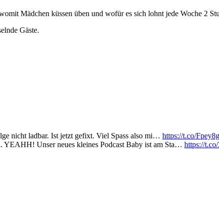
, womit Mädchen küssen üben und wofür es sich lohnt jede Woche 2 Stu
elnde Gäste.
e nicht ladbar. Ist jetzt gefixt. Viel Spass also mi…
https://t.co/Fpey
hten. YEAHH! Unser neues kleines Podcast Baby ist am Sta…
https://t.