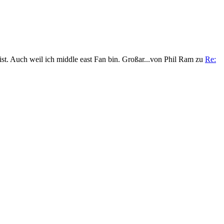
t. Auch weil ich middle east Fan bin. Großar...
von
Phil Ram
zu
Re: