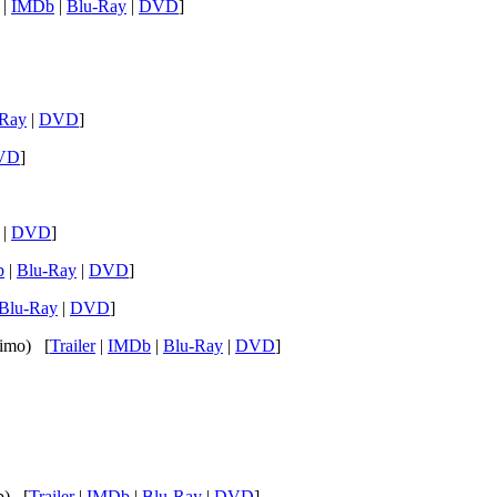
|
IMDb
|
Blu-Ray
|
DVD
]
-Ray
|
DVD
]
VD
]
|
DVD
]
b
|
Blu-Ray
|
DVD
]
Blu-Ray
|
DVD
]
Timo) [
Trailer
|
IMDb
|
Blu-Ray
|
DVD
]
p) [
Trailer
|
IMDb
|
Blu-Ray
|
DVD
]