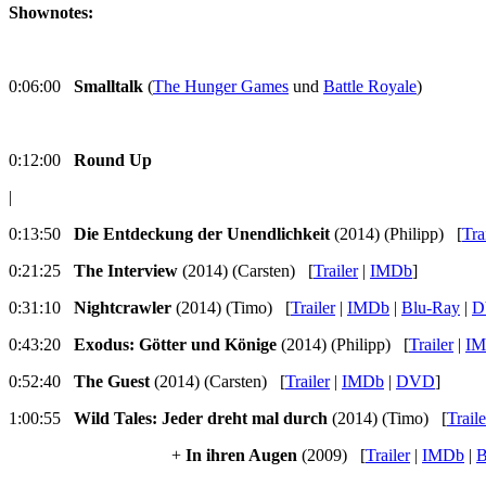
Shownotes:
0:06:00
Smalltalk
(
The Hunger Games
und
Battle Royale
)
0:12:00
Round Up
|
0:13:50
Die Entdeckung der Unendlichkeit
(2014) (Philipp) [
Tra
0:21:25
The Interview
(2014) (Carsten) [
Trailer
|
IMDb
]
0:31:10
Nightcrawler
(2014) (Timo) [
Trailer
|
IMDb
|
Blu-Ray
|
D
0:43:20
Exodus: Götter und Könige
(2014) (Philipp) [
Trailer
|
I
0:52:40
The Guest
(2014) (Carsten) [
Trailer
|
IMDb
|
DVD
]
1:00:55
Wild Tales: Jeder dreht mal durch
(2014) (Timo) [
Traile
+
In ihren Augen
(2009) [
Trailer
|
IMDb
|
B