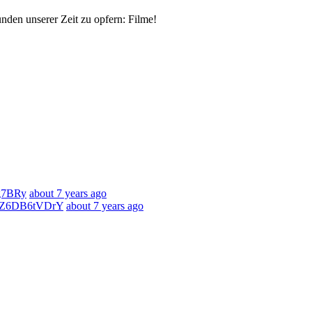
nden unserer Zeit zu opfern: Filme!
8g7BRy
about 7 years ago
co/Z6DB6tVDrY
about 7 years ago