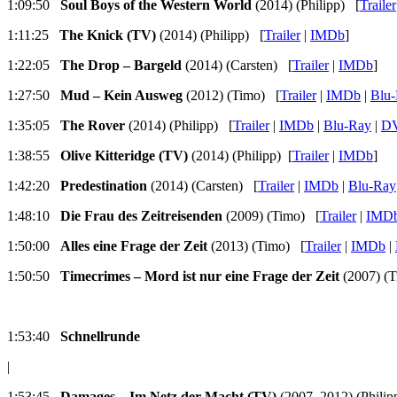
1:09:50
Soul Boys of the Western World
(2014) (Philipp) [
Trailer
1:11:25
The Knick (TV)
(2014) (Philipp) [
Trailer
|
IMDb
]
1:22:05
The Drop – Bargeld
(2014) (Carsten) [
Trailer
|
IMDb
]
1:27:50
Mud – Kein Ausweg
(2012) (Timo) [
Trailer
|
IMDb
|
Blu
1:35:05
The Rover
(2014) (Philipp) [
Trailer
|
IMDb
|
Blu-Ray
|
D
1:38:55
Olive Kitteridge (TV)
(2014) (Philipp) [
Trailer
|
IMDb
]
1:42:20
Predestination
(2014) (Carsten) [
Trailer
|
IMDb
|
Blu-Ray
1:48:10
Die Frau des Zeitreisenden
(2009) (Timo) [
Trailer
|
IMD
1:50:00
Alles eine Frage der Zeit
(2013) (Timo) [
Trailer
|
IMDb
|
1:50:50
Timecrimes – Mord ist nur eine Frage der Zeit
(2007) (
1:53:40
Schnellrunde
|
1:53:45
Damages – Im Netz der Macht (TV)
(2007–2012) (Philip