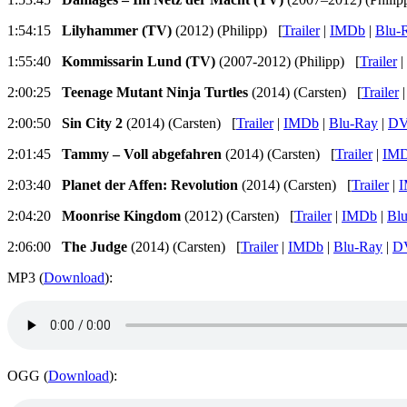
1:54:15
Lilyhammer (TV)
(2012) (Philipp) [
Trailer
|
IMDb
|
Blu-
1:55:40
Kommissarin Lund (TV)
(2007-2012) (Philipp) [
Trailer
|
2:00:25
Teenage Mutant Ninja Turtles
(2014) (Carsten) [
Trailer
2:00:50
Sin City 2
(2014) (Carsten) [
Trailer
|
IMDb
|
Blu-Ray
|
D
2:01:45
Tammy – Voll abgefahren
(2014) (Carsten) [
Trailer
|
IM
2:03:40
Planet der Affen: Revolution
(2014) (Carsten) [
Trailer
|
2:04:20
Moonrise Kingdom
(2012) (Carsten) [
Trailer
|
IMDb
|
Bl
2:06:00
The Judge
(2014) (Carsten) [
Trailer
|
IMDb
|
Blu-Ray
|
D
MP3 (
Download
):
OGG (
Download
):