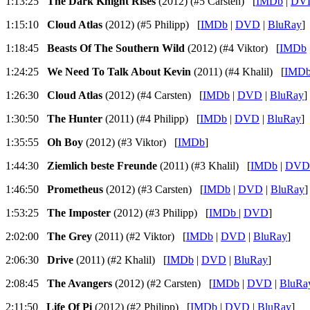
1:13:25
The Dark Knight Rises
(2012) (#5 Carsten) [
IMDb
|
DV
1:15:10
Cloud Atlas
(2012) (#5 Philipp) [
IMDb
|
DVD
|
BluRay
]
1:18:45
Beasts Of The Southern Wild
(2012) (#4 Viktor) [
IMDb
1:24:25
We Need To Talk About Kevin
(2011) (#4 Khalil) [
IMD
1:26:30
Cloud Atlas
(2012) (#4 Carsten) [
IMDb
|
DVD
|
BluRay
]
1:30:50
The Hunter
(2011) (#4 Philipp) [
IMDb
|
DVD
|
BluRay
]
1:35:55
Oh Boy
(2012) (#3 Viktor) [
IMDb
]
1:44:30
Ziemlich beste Freunde
(2011) (#3 Khalil) [
IMDb
|
DVD
1:46:50
Prometheus
(2012) (#3 Carsten) [
IMDb
|
DVD
|
BluRay
]
1:53:25
The Imposter
(2012) (#3 Philipp) [
IMDb
|
DVD
]
2:02:00
The Grey
(2011) (#2 Viktor) [
IMDb
|
DVD
|
BluRay
]
2:06:30
Drive
(2011) (#2 Khalil) [
IMDb
|
DVD
|
BluRay
]
2:08:45
The Avangers
(2012) (#2 Carsten) [
IMDb
|
DVD
|
BluRa
2:11:50
Life Of Pi
(2012) (#2 Philipp) [
IMDb
|
DVD
|
BluRay
]