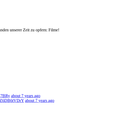
nden unserer Zeit zu opfern: Filme!
8g7BRy
about 7 years ago
co/Z6DB6tVDrY
about 7 years ago