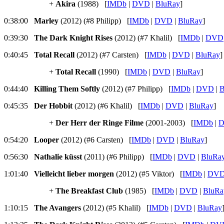
+
Akira
(1988) [
IMDb
|
DVD
|
BluRay
]
0:38:00
Marley
(2012) (#8 Philipp) [
IMDb
|
DVD
|
BluRay
]
0:39:30
The Dark Knight Rises
(2012) (#7 Khalil) [
IMDb
|
DVD
0:40:45
Total Recall
(2012) (#7 Carsten) [
IMDb
|
DVD
|
BluRay
]
+
Total Recall
(1990) [
IMDb
|
DVD
|
BluRay
]
0:44:40
Killing Them Softly
(2012) (#7 Philipp) [
IMDb
|
DVD
|
B
0:45:35
Der Hobbit
(2012) (#6 Khalil) [
IMDb
|
DVD
|
BluRay
]
+
Der Herr der Ringe Filme
(2001-2003) [
IMDb
|
0:54:20
Looper
(2012) (#6 Carsten) [
IMDb
|
DVD
|
BluRay
]
0:56:30
Nathalie küsst
(2011) (#6 Philipp) [
IMDb
|
DVD
|
BluRa
1:01:40
Vielleicht lieber morgen
(2012) (#5 Viktor) [
IMDb
|
DV
+
The Breakfast Club
(1985) [
IMDb
|
DVD
|
BluRa
1:10:15
The Avangers
(2012) (#5 Khalil) [
IMDb
|
DVD
|
BluRay