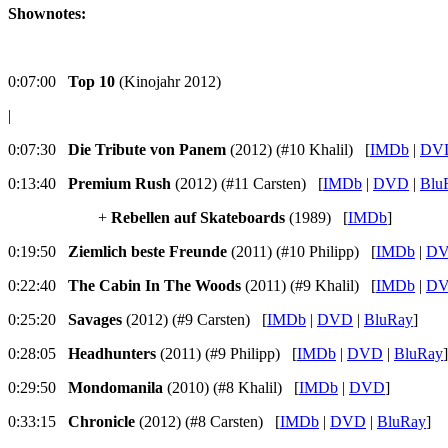
Shownotes:
0:07:00
Top 10
(Kinojahr 2012)
|
0:07:30
Die Tribute von Panem
(2012) (#10 Khalil) [
IMDb
|
DV
0:13:40
Premium Rush
(2012) (#11 Carsten) [
IMDb
|
DVD
|
Blu
+
Rebellen auf Skateboards
(1989) [
IMDb
]
0:19:50
Ziemlich beste Freunde
(2011) (#10 Philipp) [
IMDb
|
D
0:22:40
The Cabin In The Woods
(2011) (#9 Khalil) [
IMDb
|
D
0:25:20
Savages
(2012) (#9 Carsten) [
IMDb
|
DVD
|
BluRay
]
0:28:05
Headhunters
(2011) (#9 Philipp) [
IMDb
|
DVD
|
BluRay
]
0:29:50
Mondomanila
(2010) (#8 Khalil) [
IMDb
|
DVD
]
0:33:15
Chronicle
(2012) (#8 Carsten) [
IMDb
|
DVD
|
BluRay
]