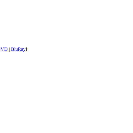
DVD
|
BluRay
]