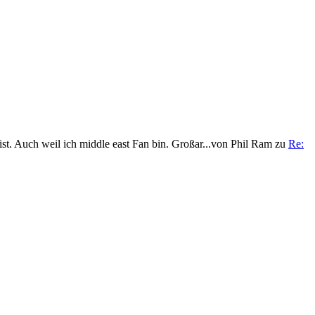
t. Auch weil ich middle east Fan bin. Großar...
von
Phil Ram
zu
Re: