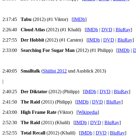
2:17:45
Tabu
(2012) (#1 Viktor) [
IMDb
]
2:26:40
Cloud Atlas
(2012) (#1 Khalil) [
IMDb
|
DVD
|
BluRay
]
2:27:55
Der Hobbit
(2012) (#1 Carsten) [
IMDb
|
DVD
|
BluRay
]
2:33:00
Searching For Sugar Man
(2012) (#1 Philipp) [
IMDb
|
2:40:05
Smalltalk
(
Shitlist 2012
und Ausblick 2013)
|
2:40:25
Der Diktator
(2012) (Philipp) [
IMDb
|
DVD
|
BluRay
]
2:41:50
The Raid
(2011) (Philipp) [
IMDb
|
DVD
|
BluRay
]
2:43:00
High Frame Rate
(Viktor) [
Wikipedia
]
2:52:30
The Raid
(2011) (Khalil) [
IMDb
|
DVD
|
BluRay
]
2:52:55
Total Recall
(2012) (Khalil) [
IMDb
|
DVD
|
BluRay
]