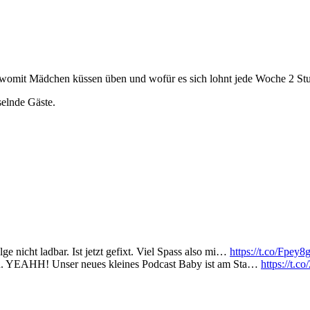
, womit Mädchen küssen üben und wofür es sich lohnt jede Woche 2 Stu
elnde Gäste.
e nicht ladbar. Ist jetzt gefixt. Viel Spass also mi…
https://t.co/Fpey
hten. YEAHH! Unser neues kleines Podcast Baby ist am Sta…
https://t.