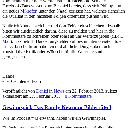
kommentiert hier oder werdet Fan auf Facebook. Schlaue
Facebook-Fans wissen zum Beispiel bereits, dass sich Philipp nun
ein neues
Mikrofon
unter den Nagel gerissen hat, welches sicherlich
die Qualität in den nächsten Folgen ordentlich pushen wird.
Natürlich können sich hier und dort Fehler einschleichen, deshalb
bitten wir ausdrücklich darum, diese zu melden und hier in die
Kommentare zu schreiben oder sonst an uns weiterzugeben (z.B:
E-
Mail
). Das betrifft Darstellungsfehler auf bestimmten Geräten, tote
Links, falsche Informationen und ähnliche Dinge, aber auch
konstruktive Kritik oder Wünsche für die Webseite sind
gerngesehen.
Danke,
euer Celluleute-Team
Veröffentlicht von
Daniel
in
News
am
22. Februar 2013
, zuletzt
aktualisiert am
27. Februar 2013
. |
8 Kommentare
Gewinnspiel: Das Randy Newman Bilderrätsel
Wie im Podcast #43 erwähnt, haben wir ein Gewinnspiel.
Einfach erraten welche Filme sich hier verstecken. Sollten die