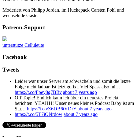
Moderiert von Philipp Jordan, im Huckepack Carsten Pohl und
wechselnde Gäste.
Patreon-Support
unterstütze Celluleute
Facebook
Tweets
Leider war unser Server am schwächeln und somit die letzte
Folge nicht ladbar. Ist jetzt gefixt. Viel Spass also mi…
https://t.co/Fpey8g7BRy
about 7 years ago
Off Topic! Endlich kann ich über ein neuestes Projekt
berichten. YEAHH! Unser neues kleines Podcast Baby ist am
Sta…
https://t.co/Z6DB6tVDrY
about 7 years ago
https://t.co/5T7iONrdow
about 7 years ago