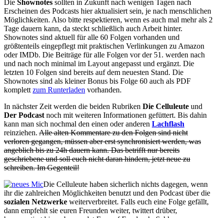
Die
Shownotes
sollten in Zukunft nach wenigen Tagen nach
Erscheinen des Podcasts hier aktualisiert sein, je nach menschlichen
Möglichkeiten. Also bitte respektieren, wenn es auch mal mehr als 2
Tage dauern kann, da steckt schließlich auch Arbeit hinter.
Shownotes sind aktuell für alle 60 Folgen vorhanden und
größtenteils eingepflegt mit praktischen Verlinkungen zu Amazon
oder IMDb. Die Beiträge für alle Folgen vor der 51. werden nach
und nach noch minimal im Layout angepasst und ergänzt. Die
letzten 10 Folgen sind bereits auf dem neuesten Stand. Die
Shownotes sind als kleiner Bonus bis Folge 60 auch als PDF
komplett
zum Runterladen
vorhanden.
In nächster Zeit werden die beiden Rubriken
Die Celluleute
und
Der Podcast
noch mit weiteren Informationen gefüttert. Bis dahin
kann man sich nochmal den einen oder anderen
Lachflash
reinziehen.
Alle alten Kommentare zu den Folgen sind nicht
verloren gegangen, müssen aber erst synchronisiert werden, was
angeblich bis zu 24h dauern kann. Das betrifft nur bereits
geschriebene und soll euch nicht daran hindern, jetzt neue zu
schreiben. Im Gegenteil!
Die Celluleute haben sicherlich nichts dagegen, wenn
ihr die zahlreichen Möglichkeiten benutzt und den Podcast über die
sozialen Netzwerke
weiterverbreitet. Falls euch eine Folge gefällt,
dann empfehlt sie euren Freunden weiter, twittert drüber,