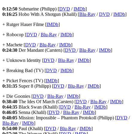
0:12:50
Submarine (Philipp) [
DVD
/
IMDb
]
0:16:25
Hobo With A Shotgun (Khalil) [
Blu-Ray
/
DVD
/
IMDb
]
+ Rutger Hauer Filme [
IMDb
]
+ Robocop [
DVD
/
Blu-Ray
/
IMDb
]
+ Machete [
DVD
/
Blu-Ray
/
IMDb
]
0:24:30
Der Mandant (Carsten) [
DVD
/
Blu-Ray
/
IMDb
]
+ Unknown Identity [
DVD
/
Blu-Ray
/
IMDb
]
+ Breaking Bad (TV) [
DVD
/
IMDb
]
+ Picket Fences (TV) [
IMDb
]
0:31:35
Super 8 (Philipp) [
DVD
/
Blu-Ray
/
IMDb
]
+ Die Goonies [
DVD
/
Blu-Ray
/
IMDb
]
0:38:40
The Ides Of March (Carsten) [
DVD
/
Blu-Ray
/
IMDb
]
0:44:35
Black Swan (Khalil)
[DVD
/
Blu-Ray
/
IMDb
]
0:46:05
Senna (Khalil) [
DVD
/
Blu-Ray
/
IMDb
]
0:48:05
Mission: Impossible – Phantom Protokoll (Philipp) [
DVD
/
Blu-Ray
/
IMDb
]
0:54:00
Paul (Khalil) [
DVD
/
Blu-Ray
/
IMDb
]
0:57:30
The Woman (Khalil) [
DVD
/
IMDb
]