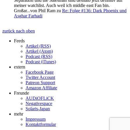
Separation und the Salesman sind deshalb jetzt definitiv auf
meiner watchlist. Auch weil ich middle east Fan bin.
Großar...
von
Phil Ram
zu
Re: Folge #136: Dark Phoenix und
Asghar Farhadi
zurück nach oben
Feeds
Artikel (RSS)
Artikel (Atom)
Podcast (RSS)
Podcast (iTunes)
extern
Facebook Page
Twitter Account
Patreon Support
Amazon Affiliate
Freunde
AUDiOFLiCK
Negativespace
Solaris-Japan
mehr
Impressum
Kontaktformular