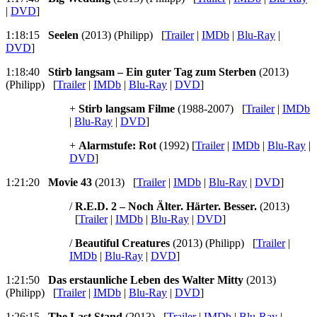
|
DVD
]
1:18:15
Seelen
(2013) (Philipp) [
Trailer
|
IMDb
|
Blu-Ray
|
DVD
]
1:18:40
Stirb langsam – Ein guter Tag zum Sterben
(2013)
(Philipp) [
Trailer
|
IMDb
|
Blu-Ray
|
DVD
]
+
Stirb langsam Filme
(1988-2007) [
Trailer
|
IMDb
|
Blu-Ray
|
DVD
]
+
Alarmstufe: Rot
(1992) [
Trailer
|
IMDb
|
Blu-Ray
|
DVD
]
1:21:20
Movie 43
(2013) [
Trailer
|
IMDb
|
Blu-Ray
|
DVD
]
/
R.E.D. 2 – Noch Älter. Härter. Besser.
(2013)
[
Trailer
|
IMDb
|
Blu-Ray
|
DVD
]
/
Beautiful Creatures
(2013) (Philipp) [
Trailer
|
IMDb
|
Blu-Ray
|
DVD
]
1:21:50
Das erstaunliche Leben des Walter Mitty
(2013)
(Philipp) [
Trailer
|
IMDb
|
Blu-Ray
|
DVD
]
1:26:15
The Last Stand
(2013) [
Trailer
|
IMDb
|
Blu-Ray
|