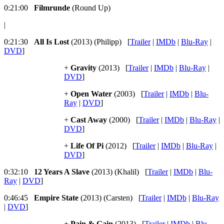
0:21:00
Filmrunde
(Round Up)
|
0:21:30
All Is Lost
(2013) (Philipp) [
Trailer
|
IMDb
|
Blu-Ray
|
DVD
]
+
Gravity
(2013) [
Trailer
|
IMDb
|
Blu-Ray
|
DVD
]
+
Open Water
(2003) [
Trailer
|
IMDb
|
Blu-
Ray
|
DVD
]
+
Cast Away
(2000) [
Trailer
|
IMDb
|
Blu-Ray
|
DVD
]
+
Life Of Pi
(2012) [
Trailer
|
IMDb
|
Blu-Ray
|
DVD
]
0:32:10
12 Years A Slave
(2013) (Khalil) [
Trailer
|
IMDb
|
Blu-
Ray
|
DVD
]
0:46:45
Empire State
(2013) (Carsten) [
Trailer
|
IMDb
|
Blu-Ray
|
DVD
]
+
Pain & Gain
(2013) [
Trailer
|
IMDb
|
Blu-