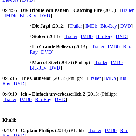
0:44:55
Die Tribute von Panem – Catching Fire
(2013) [
Trailer
|
IMDb
|
Blu-Ray
|
DVD
]
/
Die Jagd
(2012) [
Trailer
|
IMDb
|
Blu-Ray
|
DVD
]
/
Stoker
(2013) [
Trailer
|
IMDb
|
Blu-Ray
|
DVD
]
/
La Grande Bellezza
(2013) [
Trailer
|
IMDb
|
Blu-
Ray
|
DVD
]
/
Man of Steel
(2013) (Philipp) [
Trailer
|
IMDb
|
Blu-Ray
|
DVD
]
0:45:15
The Counselor
(2013) (Philipp) [
Trailer
|
IMDb
|
Blu-
Ray
|
DVD
]
0:49:10
Ich – Einfach unverbesserlich 2
(2013) (Philipp)
[
Trailer
|
IMDb
|
Blu-Ray
|
DVD
]
Khalil:
0:49:40
Captain Phillips
(2013) (Khalil) [
Trailer
|
IMDb
|
Blu-
Ray
|
DVD
]