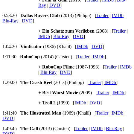
Ray
|
DVD
]
0:53:20
Dallas Buyers Club
(2013) (Philipp) [
Trailer
|
IMDb
|
Blu-Ray
|
DVD
]
+
Ein Schatz zum Verlieben
(2008) [
Trailer
|
IMDb
|
Blu-Ray
|
DVD
]
1:04:20
Vindicator
(1986) (Khalil) [
IMDb
|
DVD
]
1:11:30
RoboCop
(2014) (Carsten) [
Trailer
|
IMDb
]
+
RoboCop Filme
(1987-1993) [
Trailer
|
IMDb
|
Blu-Ray
|
DVD
]
1:29:00
The Crash Reel
(2013) (Philipp) [
Trailer
|
IMDb
]
+
Best Worst Movie
(2009) [
Trailer
|
IMDb
]
+
Troll 2
(1990) [
IMDb
|
DVD
]
1:41:40
The Illustrated Man
(1969) (Khalil) [
Trailer
|
IMDb
|
DVD
]
1:49:45
The Call
(2013) (Carsten) [
Trailer
|
IMDb
|
Blu-Ray
|
DVD
]