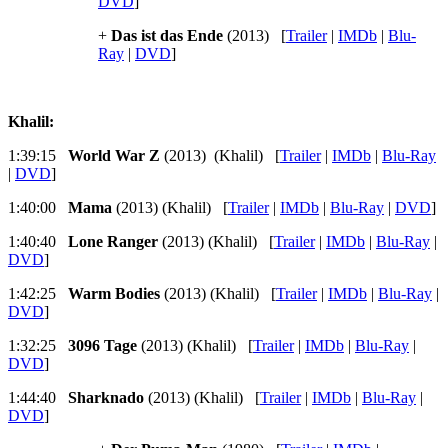
DVD
]
+
Das ist das Ende
(2013) [
Trailer
|
IMDb
|
Blu-
Ray
|
DVD
]
Khalil:
1:39:15
World War Z
(2013) (Khalil) [
Trailer
|
IMDb
|
Blu-Ray
|
DVD
]
1:40:00
Mama
(2013) (Khalil) [
Trailer
|
IMDb
|
Blu-Ray
|
DVD
]
1:40:40
Lone Ranger
(2013) (Khalil) [
Trailer
|
IMDb
|
Blu-Ray
|
DVD
]
1:42:25
Warm Bodies
(2013) (Khalil) [
Trailer
|
IMDb
|
Blu-Ray
|
DVD
]
1:32:25
3096 Tage
(2013) (Khalil) [
Trailer
|
IMDb
|
Blu-Ray
|
DVD
]
1:44:40
Sharknado
(2013) (Khalil) [
Trailer
|
IMDb
|
Blu-Ray
|
DVD
]