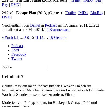
2:11:55
The Last Stand
(2013) (Carsten) [
Trailer
|
IMDb
|
Blu-
Ray
|
DVD
]
2:12:40
Escape Plan
(2013) (Carsten) [
Trailer
|
IMDb
|
Blu-Ray
|
DVD
]
Veröffentlicht von
Daniel
in
Podcast
am
17. Januar 2014
, zuletzt
aktualisiert am
9. Mai 2014
. |
5 Kommentare
« Zurück
1
…
8
9
10
11
12
…
18
Weiter »
Podcast
Feed
Facebook
Twitter
Celluleute?
Celluleute ist ein rauer Podcast über das, wovon Halbstarke
träumen, womit Mädchen küssen üben und wofür es sich lohnt jede
Woche 2 Stunden unserer Zeit zu opfern: Filme!
Moderiert von Philipp Jordan, im Huckepack Carsten Pohl und
wechselnde Gäste.