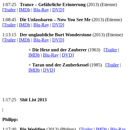
1:07:25
Trance – Gefährliche Erinnerung
(2013) (Etienne)
[
Trailer
|
IMDb
|
Blu-Ray
|
DVD
]
1:08:45
Die Unfassbaren – Now You See Me
(2013) (Etienne)
[
Trailer
|
IMDb
|
Blu-Ray
|
DVD
]
1:13:15
Der unglaubliche Burt Wonderstone
(2013) (Etienne)
[
Trailer
|
IMDb
|
Blu-Ray
|
DVD
]
+
Die Hexe und der Zauberer
(1963) [
Trailer
|
IMDb
|
Blu-Ray
|
DVD
]
+
Taran und der Zauberkessel
(1985) [
Trailer
|
IMDb
|
DVD
]
1:17:25
Shit List 2013
|
Philipp:
1:17:40
Big Wedding
(2013) (Philipp) [
Trailer
|
IMDb
|
Blu-Ray