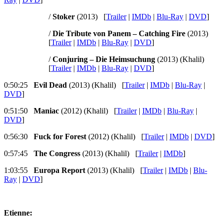
/
Stoker
(2013) [
Trailer
|
IMDb
|
Blu-Ray
|
DVD
]
/
Die Tribute von Panem – Catching Fire
(2013)
[
Trailer
|
IMDb
|
Blu-Ray
|
DVD
]
/
Conjuring – Die Heimsuchung
(2013) (Khalil)
[
Trailer
|
IMDb
|
Blu-Ray
|
DVD
]
0:50:25
Evil Dead
(2013) (Khalil) [
Trailer
|
IMDb
|
Blu-Ray
|
DVD
]
0:51:50
Maniac
(2012) (Khalil) [
Trailer
|
IMDb
|
Blu-Ray
|
DVD
]
0:56:30
Fuck for Forest
(2012) (Khalil) [
Trailer
|
IMDb
|
DVD
]
0:57:45
The Congress
(2013) (Khalil) [
Trailer
|
IMDb
]
1:03:55
Europa Report
(2013) (Khalil) [
Trailer
|
IMDb
|
Blu-
Ray
|
DVD
]
Etienne: