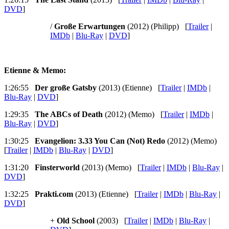
DVD
]
/
Große Erwartungen
(2012) (Philipp) [
Trailer
|
IMDb
|
Blu-Ray
|
DVD
]
Etienne & Memo:
1:26:55
Der große Gatsby
(2013) (Etienne) [
Trailer
|
IMDb
|
Blu-Ray
|
DVD
]
1:29:35
The ABCs of Death
(2012) (Memo) [
Trailer
|
IMDb
|
Blu-Ray
|
DVD
]
1:30:25
Evangelion: 3.33 You Can (Not) Redo
(2012) (Memo)
[
Trailer
|
IMDb
|
Blu-Ray
|
DVD
]
1:31:20
Finsterworld
(2013) (Memo) [
Trailer
|
IMDb
|
Blu-Ray
|
DVD
]
1:32:25
Prakti.com
(2013) (Etienne) [
Trailer
|
IMDb
|
Blu-Ray
|
DVD
]
+
Old School
(2003) [
Trailer
|
IMDb
|
Blu-Ray
|