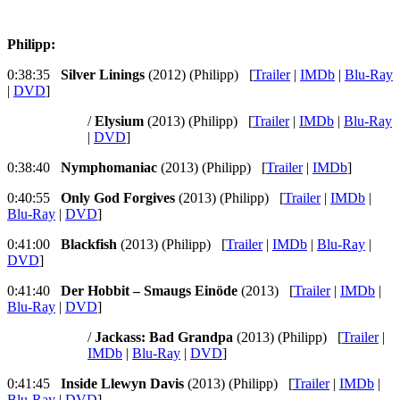
Philipp:
0:38:35
Silver Linings
(2012) (Philipp) [
Trailer
|
IMDb
|
Blu-Ray
|
DVD
]
/
Elysium
(2013) (Philipp) [
Trailer
|
IMDb
|
Blu-Ray
|
DVD
]
0:38:40
Nymphomaniac
(2013) (Philipp) [
Trailer
|
IMDb
]
0:40:55
Only God Forgives
(2013) (Philipp) [
Trailer
|
IMDb
|
Blu-Ray
|
DVD
]
0:41:00
Blackfish
(2013) (Philipp) [
Trailer
|
IMDb
|
Blu-Ray
|
DVD
]
0:41:40
Der Hobbit – Smaugs Einöde
(2013) [
Trailer
|
IMDb
|
Blu-Ray
|
DVD
]
/
Jackass: Bad Grandpa
(2013) (Philipp) [
Trailer
|
IMDb
|
Blu-Ray
|
DVD
]
0:41:45
Inside Llewyn Davis
(2013) (Philipp) [
Trailer
|
IMDb
|
Blu-Ray
|
DVD
]