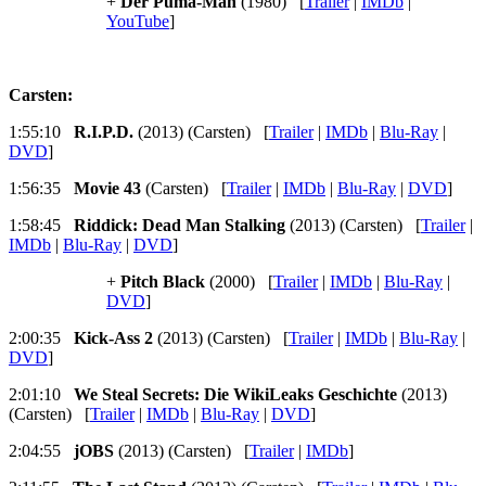
+
Der Puma-Man
(1980) [
Trailer
|
IMDb
|
YouTube
]
Carsten:
1:55:10
R.I.P.D.
(2013) (Carsten) [
Trailer
|
IMDb
|
Blu-Ray
|
DVD
]
1:56:35
Movie 43
(Carsten) [
Trailer
|
IMDb
|
Blu-Ray
|
DVD
]
1:58:45
Riddick: Dead Man Stalking
(2013) (Carsten) [
Trailer
|
IMDb
|
Blu-Ray
|
DVD
]
+
Pitch Black
(2000) [
Trailer
|
IMDb
|
Blu-Ray
|
DVD
]
2:00:35
Kick-Ass 2
(2013) (Carsten) [
Trailer
|
IMDb
|
Blu-Ray
|
DVD
]
2:01:10
We Steal Secrets: Die WikiLeaks Geschichte
(2013)
(Carsten) [
Trailer
|
IMDb
|
Blu-Ray
|
DVD
]
2:04:55
jOBS
(2013) (Carsten) [
Trailer
|
IMDb
]